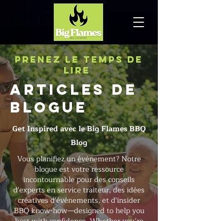
prenez le temps de
lire
ARTICLES DE
BLOGUE
Get Inspired avec le Big Flames BBQ
Blog
Vous planifiez un événement? Notre
blogue est votre ressource
incontournable pour des conseils
d'experts en service traiteur, des idées
créatives d'événements, et d'insider
BBQ know-how—designed to help you