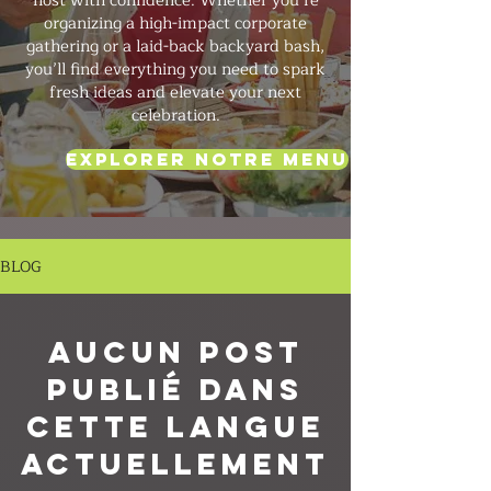
host with confidence. Whether you’re
organizing a high-impact corporate
gathering or a laid-back backyard bash,
you’ll find everything you need to spark
fresh ideas and elevate your next
celebration.
Explorer notre menu
BLOG
Aucun post
publié dans
cette langue
actuellement