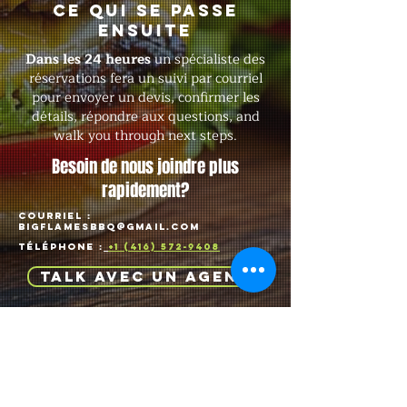
Ce qui se passe
ensuite
Dans les 24 heures
un spécialiste des
réservations fera un suivi par courriel
pour envoyer un devis, confirmer les
détails, répondre aux questions, and
walk you through next steps.
Besoin de nous joindre plus
rapidement?
COURRIEL :
BIGFLAMESBBQ@GMAIL.COM
TÉLÉPHONE :
+1 (416) 572-9408
Talk avec un agent
MENU
COMMUNIQUE
Z AVEC NOUS