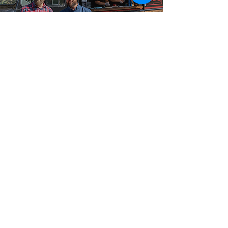
Service de classe mondiale!
Fiable Food Truck
Catering
Les hôtes et planificateurs d'événements à travers
Amherstview, Napanee, Bath et Belleville et la région
environnante réservent Big Flames BBQ pour un
service traiteur food truck parce que la qualité
demeure constante pour chaque événement, peu
importe la taille ou le format. Nous sommes
entièrement assurés, formés professionnellement et
avons assuré des événements allant de
rassemblements de 50 invités à des célébrations de