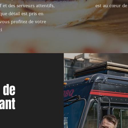
 et des serveurs attentifs,
est au cœur de 
ue détail est pris en
ous profitez de votre
i
r de
ant