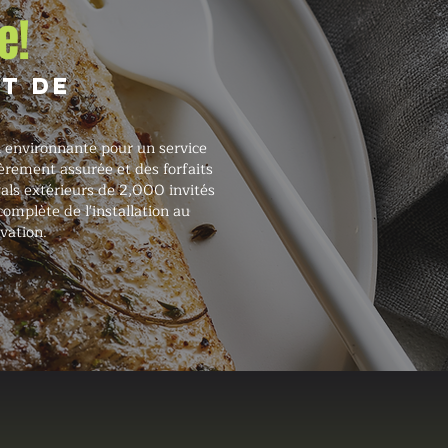
e!
t de
n environnante pour un service
èrement assurée et des forfaits
vals extérieurs de 2,000 invités
mplète de l'installation au
vation.