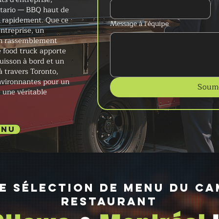
Ontario — BBQ haut de
i rapidement. Que ce
Message à l'équipe
ntreprise, un
 un rassemblement
 food truck apporte
cuisson à bord et un
à travers Toronto,
nvironnantes pour un
Soume
e une véritable
ENU
e sélection de menu du ca
restaurant