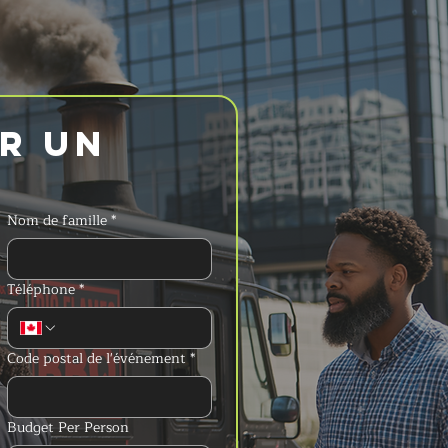
 un 
Nom de famille
*
Téléphone
*
Code postal de l'événement
*
Budget Per Person