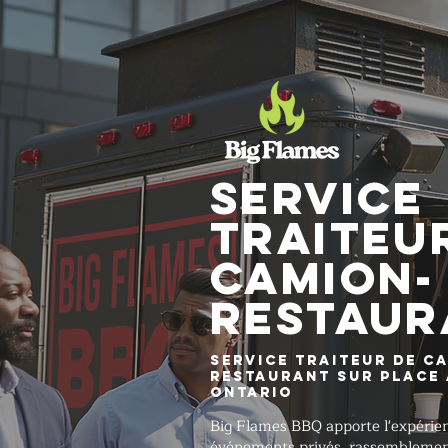
Service
traiteu
CAMION-
RESTAUR
Service traiteur de c
restaurant sur place à
Ontario
Big Flames BBQ apporte l'expérien
événements privés, rassemblement