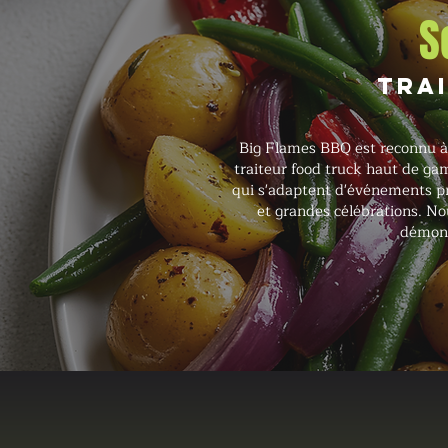
S
Tra
Big Flames BBQ est reconnu à 
traiteur food truck haut de ga
qui s'adaptent d'événements pri
et grandes célébrations. No
démonta