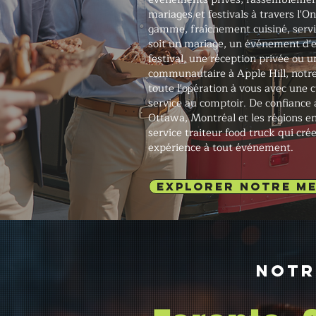
mariages et festivals à travers l'
gamme, fraîchement cuisiné, serv
soit un mariage, un événement d'e
festival, une réception privée ou
communautaire à Apple Hill, notre
toute l'opération à vous avec une 
service au comptoir. De confiance 
Ottawa, Montréal et les régions e
service traiteur food truck qui cré
expérience à tout événement.
EXPLORER NOTRE M
Notr