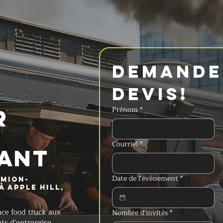
Demander
devis!
r
Prénom
*
Courriel
*
ANT
Date de l'événement
*
amion-
 Apple Hill,
ce food truck aux
Nombre d'invités
*
s d'entreprise,