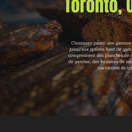
Toronto,
Choisissez parmi une gamme 
jusqu'aux options haut de gamme
comprennent des planches de c
de gamme, des locations de sièg
via camion de cr