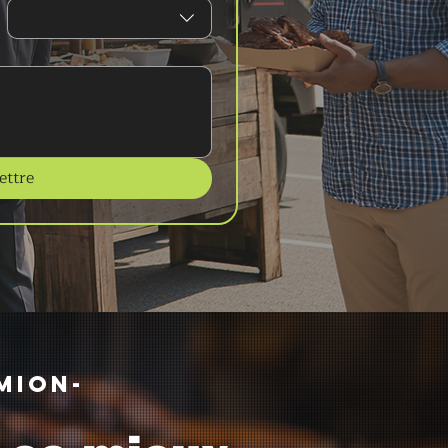
ttre
mion-