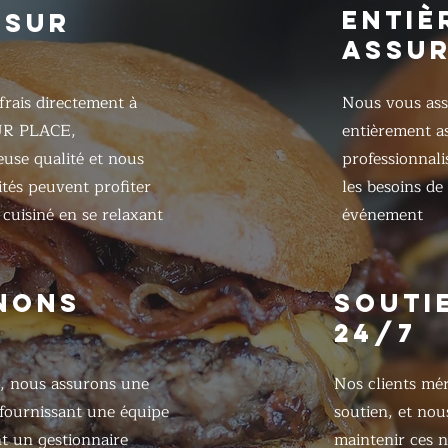
ENTIÈ
 SUR
ASSU
frais directement à
Nous vous ass
UR PLACE,
entièrement as
ieuse qualité et nous
professionnali
ités peuvent profiter
les besoins de
cuisiné en se relaxant
événement
NONS
SOUTI
24/7
, nous assurons une
Nos clients mér
 fournissant une équipe
soutien, et nou
 un gestionnaire
maintenir ces n