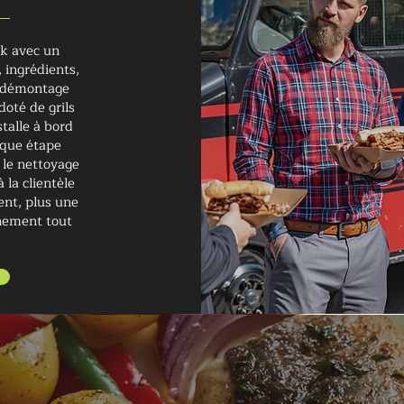
ck avec un
 ingrédients,
et démontage
doté de grils
talle à bord
aque étape
t le nettoyage
 la clientèle
ent, plus une
énement tout