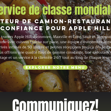
ervice de classe mondial
iteur de camion-restauran
confiance pour Apple Hill
travers Apple Hill, Avonmore, Maxville et Long Sault et la régio
mme avec cuisson fraîche sur place, une équipe d'événement enti
vés intimes de 50 invités et petites réceptions jusqu'à des festi
us offrons une qualité haut de gamme constante, une exécution co
ge et un service à la clientèle 24/7 tout au long de chaque réser
Explorer notre menu
Communiquez!