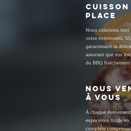
CUISSON
PLACE
Nous cuisinons tout 
votre événement, S
garantissant la délic
assurant que vos inv
du BBQ fraîchement 
NOUS VE
À VOUS
À chaque événement
expérience fluide en
complète comprenant