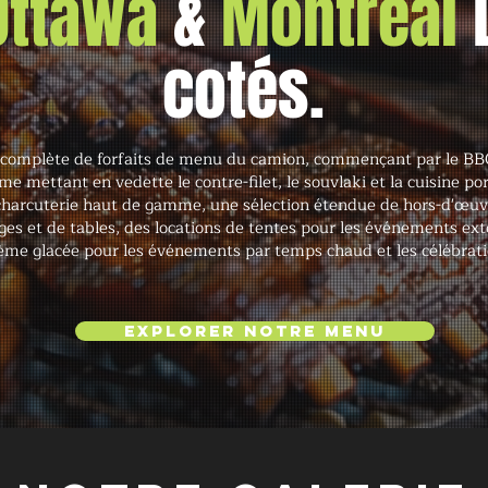
 Ottawa
&
Montréal
cotés.
complète de forfaits de menu du camion, commençant par le BBQ
 mettant en vedette le contre-filet, le souvlaki et la cuisine por
harcuterie haut de gamme, une sélection étendue de hors-d'œu
es et de tables, des locations de tentes pour les événements exté
ème glacée pour les événements par temps chaud et les célébrat
Explorer notre menu