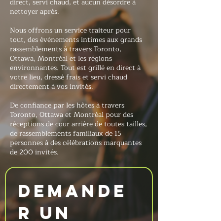
direct, servi chaud, et aucun désordre à
nettoyer après.
Nous offrons un service traiteur pour
tout, des événements intimes aux grands
rassemblements à travers Toronto,
Ottawa, Montréal et les régions
environnantes. Tout est grillé en direct à
votre lieu, dressé frais et servi chaud
directement à vos invités.
De confiance par les hôtes à travers
Toronto, Ottawa et Montréal pour des
réceptions de cour arrière de toutes tailles,
de rassemblements familiaux de 15
personnes à des célébrations marquantes
de 200 invités.
Demande
r un 