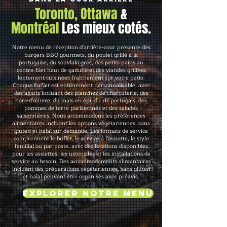
Toronto, Ottawa
&
Montréal
Les mieux cotés.
Notre menu de réception d'arrière-cour présente des
burgers BBQ gourmets, du poulet grillé à la
portugaise, du souvlaki grec, des petits pains au
contre-filet haut de gamme et des viandes grillées
lentement cuisinées fraîchement sur votre patio.
Chaque forfait est entièrement personnalisable, avec
des ajouts incluant des planches de charcuterie, des
hors-d'œuvre, du maïs en épi, du riz portugais, des
pommes de terre parisiennes et des salades
saisonnières. Nous accommodons les préférences
alimentaires incluant les options végétariennes, sans
gluten et halal sur demande. Les formats de service
comprennent le buffet, le service à l'assiette, le style
familial ou par poste, avec des locations disponibles
pour les assiettes, les ustensiles et les installations de
service au besoin. Des accommodements alimentaires
incluant des préparations végétariennes, sans gluten
et halal peuvent être organisés avec préavis.
Explorer notre menu