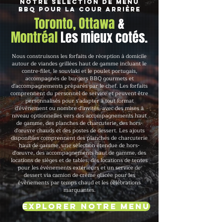
Notre sélection de menu
BBQ pour la cour arrière
Toronto, Ottawa
&
Montréal
Les mieux cotés.
Nous construisons les forfaits de réception à domicile
autour de viandes grillées haut de gamme incluant le
contre-filet, le souvlaki et le poulet portugais,
accompagnés de burgers BBQ gourmets et
d'accompagnements préparés par le chef. Les forfaits
comprennent du personnel de service et peuvent être
personnalisés pour s'adapter à tout format
d'événement ou nombre d'invités, avec des mises à
niveau optionnelles vers des accompagnements haut
de gamme, des planches de charcuterie, des hors-
d'œuvre chauds et des postes de dessert. Les ajouts
disponibles comprennent des planches de charcuterie
haut de gamme, une sélection étendue de hors-
d'œuvre, des accompagnements haut de gamme, des
locations de sièges et de tables, des locations de tentes
pour les événements extérieurs et un service de
dessert via camion de crème glacée pour les
événements par temps chaud et les célébrations
marquantes.
Explorer notre menu