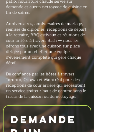
patio, nourriture chaude servie sur
demande et aucun nettoyage de cuisine en
fin de soirée.
Anniversaires, anniversaires de mariage,
remises de diplômes, réceptions de départ
à la retraite, BBQ estivaux et réunions de
cour arrière à travers Bath — nous les
gérons tous avec une cuisson sur place
dirigée par un chef et une équipe
d'événement complète qui gère chaque
détail.
De confiance par les hôtes à travers
Toronto, Ottawa et Montréal pour des
réceptions de cour arrière qui nécessitent
un service traiteur haut de gamme sans le
tracas de la cuisson ou du nettoyage.
Demande