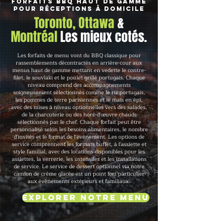
Forfaits BBQ haut de gamme
pour réceptions à domicile
Toronto, Ottawa
&
Montréal
Les mieux cotés.
Les forfaits de menu vont du BBQ classique pour
rassemblements décontractés en arrière-cour aux
menus haut de gamme mettant en vedette le contre-
filet, le souvlaki et le poulet grillé portugais. Chaque
niveau comprend des accompagnements
soigneusement sélectionnés comme le riz portugais,
les pommes de terre parisiennes et le maïs en épi,
avec des mises à niveau optionnelles vers des salades,
de la charcuterie ou des hors-d'œuvre chauds
sélectionnés par le chef. Chaque forfait peut être
personnalisé selon les besoins alimentaires, le nombre
d'invités et le format de l'événement. Les options de
service comprennent les formats buffet, à l'assiette et
style familial, avec des locations disponibles pour les
assiettes, la verrerie, les ustensiles et les installations
de service. Le service de dessert optionnel via notre
camion de crème glacée est un point fort particulier
aux événements extérieurs et familiaux.
Explorer notre menu