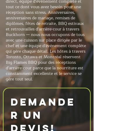
direct, équipe d'événement complète et
tout ce dont vous avez besoin pour une
réception sans stress. Anniversaires,
anniversaires de mariage, remises de
diplômes, fêtes de retraite, BBQ estivaux
et retrouvailles d'arrière-cour à travers
Buckhorn — nous nous occupons de tous
avec une cuisson sur place dirigée par le
chef et une équipe d'événement complète
qui gère chaque détail. Les hôtes à travers
Toronto, Ottawa et Montréal réservent
Big Flames BBQ pour des réceptions
d'arrière-cour parce que la nourriture est
constamment excellente et le service se
gère tout seul.
Demande
r un 
devis!