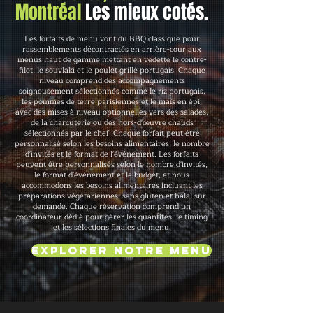
Montréal
Les mieux cotés.
Les forfaits de menu vont du BBQ classique pour
rassemblements décontractés en arrière-cour aux
menus haut de gamme mettant en vedette le contre-
filet, le souvlaki et le poulet grillé portugais. Chaque
niveau comprend des accompagnements
soigneusement sélectionnés comme le riz portugais,
les pommes de terre parisiennes et le maïs en épi,
avec des mises à niveau optionnelles vers des salades,
de la charcuterie ou des hors-d'œuvre chauds
sélectionnés par le chef. Chaque forfait peut être
personnalisé selon les besoins alimentaires, le nombre
d'invités et le format de l'événement. Les forfaits
peuvent être personnalisés selon le nombre d'invités,
le format d'événement et le budget, et nous
accommodons les besoins alimentaires incluant les
préparations végétariennes, sans gluten et halal sur
demande. Chaque réservation comprend un
coordinateur dédié pour gérer les quantités, le timing
et les sélections finales du menu.
Explorer notre menu