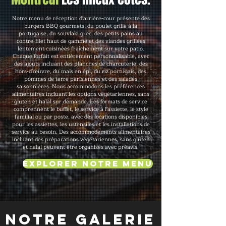
Notre menu de réception d'arrière-cour présente des
burgers BBQ gourmets, du poulet grillé à la
portugaise, du souvlaki grec, des petits pains au
contre-filet haut de gamme et des viandes grillées
lentement cuisinées fraîchement sur votre patio.
Chaque forfait est entièrement personnalisable, avec
des ajouts incluant des planches de charcuterie, des
hors-d'œuvre, du maïs en épi, du riz portugais, des
pommes de terre parisiennes et des salades
saisonnières. Nous accommodons les préférences
alimentaires incluant les options végétariennes, sans
gluten et halal sur demande. Les formats de service
comprennent le buffet, le service à l'assiette, le style
familial ou par poste, avec des locations disponibles
pour les assiettes, les ustensiles et les installations de
service au besoin. Des accommodements alimentaires
incluant des préparations végétariennes, sans gluten
et halal peuvent être organisés avec préavis.
Explorer notre menu
Notre galerie