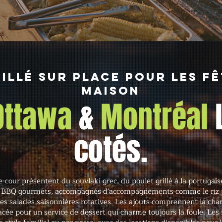
illé sur place pour les fê
maison
 Ottawa
&
Montréal
cotés.
e-cour présentent du souvlaki grec, du poulet grillé à la portugaise
 BBQ gourmets, accompagnés d'accompagnements comme le riz p
des salades saisonnières rotatives. Les ajouts comprennent la char
acée pour un service de dessert qui charme toujours la foule. Le