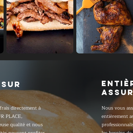
ENTIÈ
 SUR
ASSU
frais directement à
Nous vous ass
UR PLACE,
entièrement as
ieuse qualité et nous
professionnali