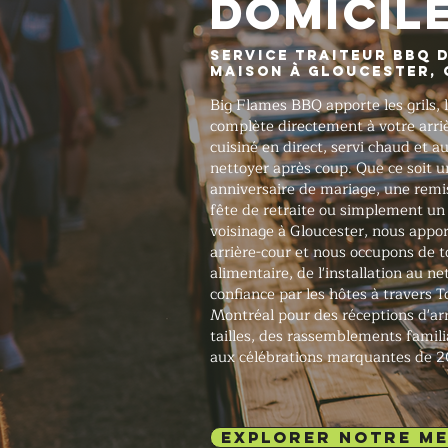
domicil
Service traiteur BBQ d
maison à Gloucester, 
Big Flames BBQ apporte les grils, l
complète directement à votre arri
cuisiné en direct, servi chaud et 
nettoyer après coup. Que ce soit u
anniversaire de mariage, une remi
fête de retraite ou simplement un 
voisinage à Gloucester, nous apport
arrière-cour et nous occupons de t
alimentaire, de l'installation au n
confiance par les hôtes à travers 
Montréal pour des réceptions d'arr
tailles, des rassemblements famil
aux célébrations marquantes de 2
EXPLORER NOTRE M