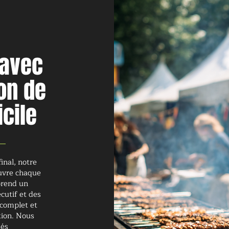
 avec
on de
cile
inal, notre
ouvre chaque
prend un
cutif et des
 complet et
tion. Nous
més