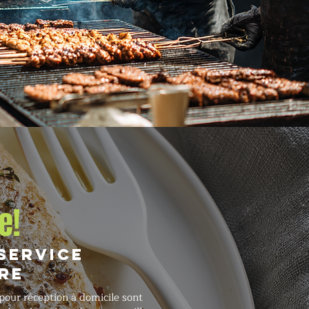
e!
 service
re
pour réception à domicile sont