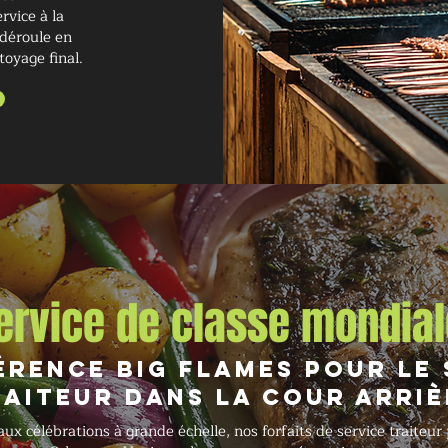
rvice à la
 déroule en
toyage final.
ervice de classe mondial
érence Big Flames pour le
aiteur dans la cour arriè
 célébrations à grande échelle, nos forfaits de service traiteur 