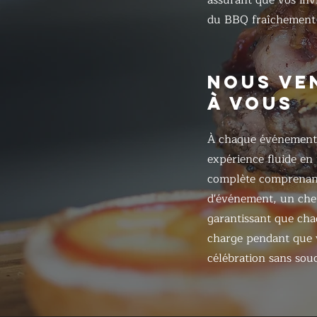
assurant que vos inv
du BBQ fraîchement 
NOUS VE
À VOUS
À chaque événement
expérience fluide en
complète comprenant
d'événement, un chef
garantissant que chaq
charge pendant que v
célébration sans souc