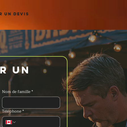
 UN DEVIS
 un 
Nom de famille
*
Téléphone
*