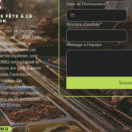
e
Date de l'événement
*
e fête à la
ON
Nombre d'invités
*
e chef et l'équipe
ère-cour — BBQ frais
aucun désordre à
Message à l'équipe
n anniversaire, un
se de diplôme, une
BBQ estival pour le
ons les grils à votre
oute l'opération
ettoyage. De
Soume
Toronto, Ottawa et
ière-cour de toutes
iaux de 15 personnes
00 invités.
ENU