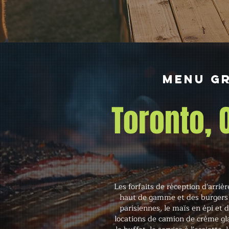
Menu gr
Toronto,
Les forfaits de réception d'arrièr
haut de gamme et des burgers
parisiennes, le maïs en épi et 
locations de camion de crème gl