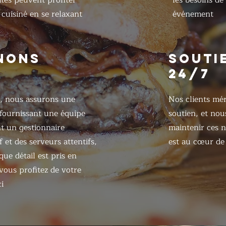
ités peuvent profiter
les besoins de
cuisiné en se relaxant
événement
NONS
SOUTI
24/7
, nous assurons une
Nos clients mér
 fournissant une équipe
soutien, et nou
 un gestionnaire
maintenir ces n
 et des serveurs attentifs,
est au cœur de 
ue détail est pris en
ous profitez de votre
i