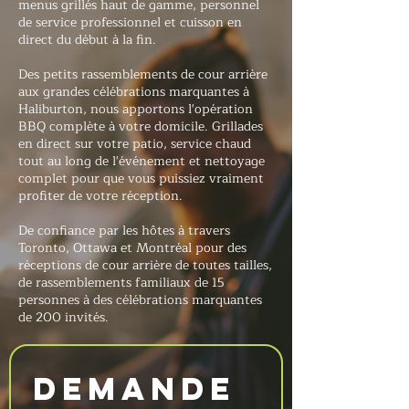
menus grillés haut de gamme, personnel
de service professionnel et cuisson en
direct du début à la fin.
Des petits rassemblements de cour arrière
aux grandes célébrations marquantes à
Haliburton, nous apportons l'opération
BBQ complète à votre domicile. Grillades
en direct sur votre patio, service chaud
tout au long de l'événement et nettoyage
complet pour que vous puissiez vraiment
profiter de votre réception.
De confiance par les hôtes à travers
Toronto, Ottawa et Montréal pour des
réceptions de cour arrière de toutes tailles,
de rassemblements familiaux de 15
personnes à des célébrations marquantes
de 200 invités.
Demande