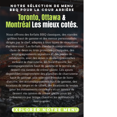
Notre sélection de menu
BBQ pour la cour arrière
Toronto, Ottawa
&
Montréal
Les mieux cotés.
Nous offrons des forfaits BBQ classiques, des viandes
grillées haut de gamme et des menus personnalisés
dirigés par le chef, adaptés à tous types de réceptions
d'arrière-cour. Les forfaits standards comprennent un
choix de deux ou trois protéines principales, des
accompagnements signature et des postes de
condiments, avec des mises à niveau optionnelles
incluant la charcuterie, les hors-d'œuvre, les
accompagnements haut de gamme et le service de
dessert via camion de crème glacée. Les ajouts
disponibles comprennent des planches de charcuterie
haut de gamme, une sélection étendue de hors-
d'œuvre, des accompagnements haut de gamme, des
locations de sièges et de tables, des locations de tentes
pour les événements extérieurs et un service de
dessert via camion de crème glacée pour les
événements par temps chaud et les célébrations
marquantes.
Explorer notre menu