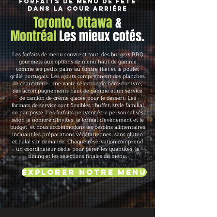
Forfaits de menu de fête
dans la cour arrière
Toronto, Ottawa
&
Montréal
Les mieux cotés.
Les forfaits de menu couvrent tout, des burgers BBQ
gourmets aux options de menu haut de gamme
comme les petits pains au contre-filet et le poulet
grillé portugais. Les ajouts comprennent des planches
de charcuterie, une vaste sélection de hors-d'œuvre,
des accompagnements haut de gamme et un service
de camion de crème glacée pour le dessert. Les
formats de service sont flexibles : buffet, style familial
ou par poste. Les forfaits peuvent être personnalisés
selon le nombre d'invités, le format d'événement et le
budget, et nous accommodons les besoins alimentaires
incluant les préparations végétariennes, sans gluten
et halal sur demande. Chaque réservation comprend
un coordinateur dédié pour gérer les quantités, le
timing et les sélections finales du menu.
Explorer notre menu