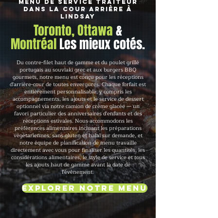
Menu de service traiteur
dans la cour arrière à
Lindsay
Toronto, Ottawa
&
Montréal
Les mieux cotés.
Du contre-filet haut de gamme et du poulet grillé
portugais au souvlaki grec et aux burgers BBQ
gourmets, notre menu est conçu pour les réceptions
d'arrière-cour de toutes envergures. Chaque forfait est
entièrement personnalisable, y compris les
accompagnements, les ajouts et le service de dessert
optionnel via notre camion de crème glacée — un
favori particulier des anniversaires d'enfants et des
réceptions estivales. Nous accommodons les
préférences alimentaires incluant les préparations
végétariennes, sans gluten et halal sur demande, et
notre équipe de planification de menu travaille
directement avec vous pour finaliser les quantités, les
considérations alimentaires, le style de service et tous
les ajouts haut de gamme avant la date de
l'événement.
Explorer notre menu