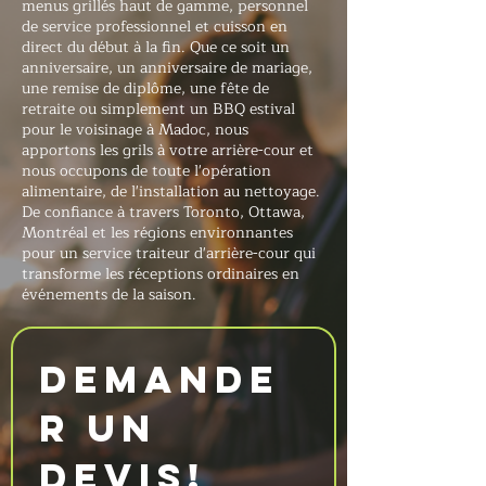
menus grillés haut de gamme, personnel
de service professionnel et cuisson en
direct du début à la fin. Que ce soit un
anniversaire, un anniversaire de mariage,
une remise de diplôme, une fête de
retraite ou simplement un BBQ estival
pour le voisinage à Madoc, nous
apportons les grils à votre arrière-cour et
nous occupons de toute l'opération
alimentaire, de l'installation au nettoyage.
De confiance à travers Toronto, Ottawa,
Montréal et les régions environnantes
pour un service traiteur d'arrière-cour qui
transforme les réceptions ordinaires en
événements de la saison.
Demande
r un 
devis!