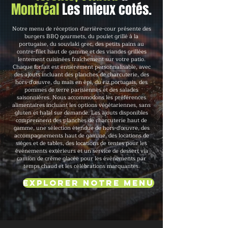
Montréal
Les mieux cotés.
Notre menu de réception d'arrière-cour présente des
burgers BBQ gourmets, du poulet grillé à la
portugaise, du souvlaki grec, des petits pains au
contre-filet haut de gamme et des viandes grillées
lentement cuisinées fraîchement sur votre patio.
Chaque forfait est entièrement personnalisable, avec
des ajouts incluant des planches de charcuterie, des
hors-d'œuvre, du maïs en épi, du riz portugais, des
pommes de terre parisiennes et des salades
saisonnières. Nous accommodons les préférences
alimentaires incluant les options végétariennes, sans
gluten et halal sur demande. Les ajouts disponibles
comprennent des planches de charcuterie haut de
gamme, une sélection étendue de hors-d'œuvre, des
accompagnements haut de gamme, des locations de
sièges et de tables, des locations de tentes pour les
événements extérieurs et un service de dessert via
camion de crème glacée pour les événements par
temps chaud et les célébrations marquantes.
Explorer notre menu