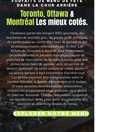
Forfaits de menu de fête
dans la cour arrière
Toronto, Ottawa
&
Montréal
Les mieux cotés.
Choisissez parmi des burgers BBQ gourmets, des
brochettes de souvlaki grec, du poulet grillé portugais,
des petits pains au contre-filet haut de gamme et des
accompagnements sélectionnés par le chef. Les
forfaits de réception à domicile sont entièrement
personnalisables et peuvent être accompagnés de
planches de charcuterie ou de hors-d'œuvre pour une
présentation haut de gamme, avec un service de
dessert optionnel via notre camion de crème glacée —
un succès garanti à tout événement d'arrière-cour.
Les forfaits peuvent être personnalisés selon le
nombre d'invités, le format d'événement et le budget,
et nous accommodons les besoins alimentaires
incluant les préparations végétariennes, sans gluten
et halal sur demande. Chaque réservation comprend
un coordinateur dédié pour gérer les quantités, le
timing et les sélections finales du menu.
Explorer notre menu