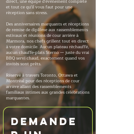
direct, une équipe d'événement complète
et tout ce qu'il vous faut pour une
réception sans stress.
Des anniversaires marquants et réceptions
de remise de diplôme aux rassemblements
estivaux et réunions de cour arrière à
Marmora, nos chefs grillent tout en direct
à votre domicile. Aucun plateau réchauffé,
aucun chauffe-plats Sterno — juste du vrai
BBQ servi chaud, exactement quand vos
invités sont prêts.
Réservé à travers Toronto, Ottawa et
Montréal pour des réceptions de cour
arrière allant des rassemblements
familiaux intimes aux grandes célébrations
marquantes.
Demande