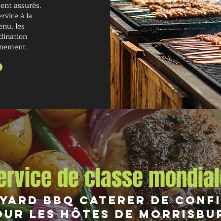
ent assurés.
rvice à la
enu, les
dination
vénement.
ervice de classe mondial
yard BBQ Caterer de conf
our les hôtes de Morrisbu