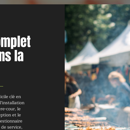
omplet
ns la
cile clé en
'installation
ère-cour, le
ption et le
estionnaire
de service,