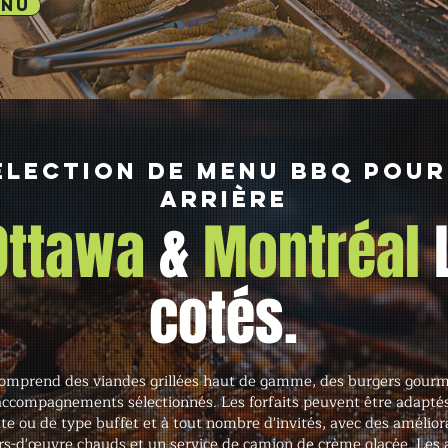
ENU
élection de menu BBQ pour
arrière
 Ottawa
&
Montréal
cotés.
omprend des viandes grillées haut de gamme, des burgers gourme
ccompagnements sélectionnés. Les forfaits peuvent être adaptés
ette ou de type buffet et à tout nombre d'invités, avec des amélior
ors-d'œuvre chauds et un service de camion de crème glacée. Les