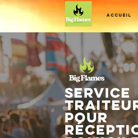
ACCUEIL
Service
traiteu
pour
récepti