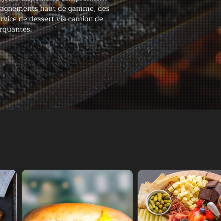
mpagnements haut de gamme, des
ervice de dessert via camion de
rquantes.