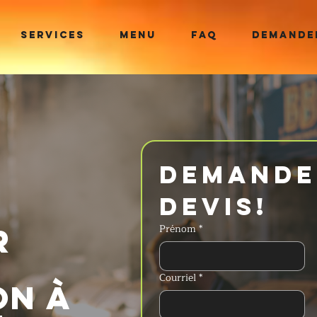
SERVICES
MENU
FAQ
DEMANDER
Demander
devis!
r
Prénom
*
Courriel
*
on à