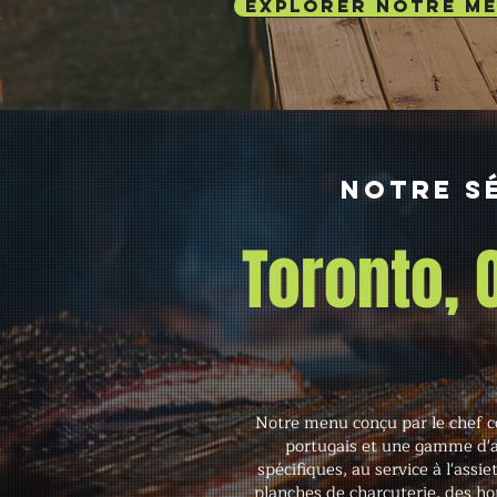
EXPLORER NOTRE M
Notre s
Toronto,
Notre menu conçu par le chef c
portugais et une gamme d'a
spécifiques, au service à l'assi
planches de charcuterie, des h