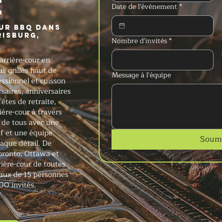
e
Date de l'événement
*
eur BBQ dans
risburg,
Nombre d'invités
*
arrière-cour en
 grillés haut de
Message à l'équipe
ssionnel et cuisson
rsaires, anniversaires
êtes de retraite,
ière-cour à travers
de tous avec une
ef et une équipe
Soume
aque détail. De
Toronto, Ottawa et
ière-cour de toutes
iaux de 15 personnes
00 invités.