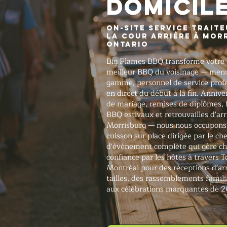
domicil
On-Site Service trait
la cour arrière à Mor
Ontario
Big Flames BBQ transforme votre 
meilleur BBQ du voisinage — menus
gamme, personnel de service profe
en direct du début à la fin. Annive
de mariage, remises de diplômes, f
BBQ estivaux et retrouvailles d'arr
Morrisburg — nous nous occupons 
cuisson sur place dirigée par le ch
d'événement complète qui gère ch
confiance par les hôtes à travers 
Montréal pour des réceptions d'arr
tailles, des rassemblements famil
aux célébrations marquantes de 2