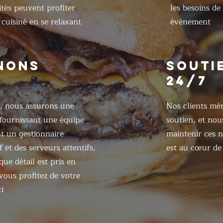
ités peuvent profiter
les besoins de
cuisiné en se relaxant
événement
NONS
SOUTI
24/7
, nous assurons une
Nos clients mér
 fournissant une équipe
soutien, et nou
 un gestionnaire
maintenir ces n
 et des serveurs attentifs,
est au cœur de 
ue détail est pris en
ous profitez de votre
i