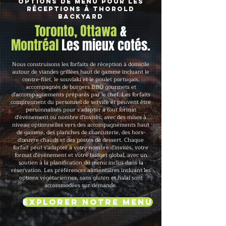
Options de menu pour les
réceptions à Thorold
Backyard
Toronto, Ottawa
&
Montréal
Les mieux cotés.
Nous construisons les forfaits de réception à domicile
autour de viandes grillées haut de gamme incluant le
contre-filet, le souvlaki et le poulet portugais,
accompagnés de burgers BBQ gourmets et
d'accompagnements préparés par le chef. Les forfaits
comprennent du personnel de service et peuvent être
personnalisés pour s'adapter à tout format
d'événement ou nombre d'invités, avec des mises à
niveau optionnelles vers des accompagnements haut
de gamme, des planches de charcuterie, des hors-
d'œuvre chauds et des postes de dessert. Chaque
forfait peut s'adapter à votre nombre d'invités, votre
format d'événement et votre budget global, avec un
soutien à la planification du menu inclus dans la
réservation. Les préférences alimentaires incluant les
options végétariennes, sans gluten et halal sont
accommodées sur demande.
Explorer notre menu