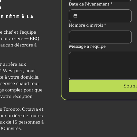
e
Date de l'événement
*
e fête à la
N
Nombre d'invités
*
e chef et l'équipe
cour arrière — BBQ
et aucun désordre à
Message à l'équipe
 arrière aux
à Westport, nous
e à votre domicile.
, service chaud tout
Soume
age complet pour que
 votre réception.
rs Toronto, Ottawa et
ur arrière de toutes
aux de 15 personnes à
0 invités.