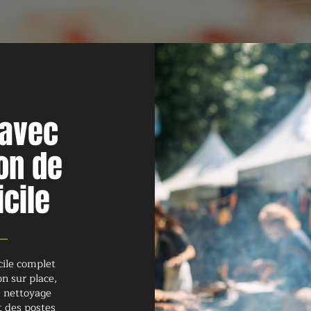
 avec
on de
cile
cile complet
n sur place,
le nettoyage
t des postes