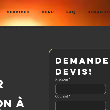
SERVICES
MENU
FAQ
DEMANDER
Demander
devis!
r
Prénom
*
Courriel
*
on à