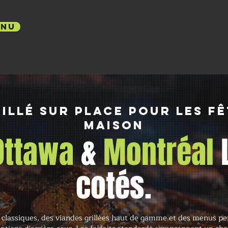
ENU
illé sur place pour les fê
maison
 Ottawa
&
Montréal
cotés.
 classiques, des viandes grillées haut de gamme et des menus pers