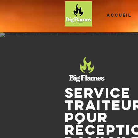
ACCUEIL
Service
traiteu
pour
récepti