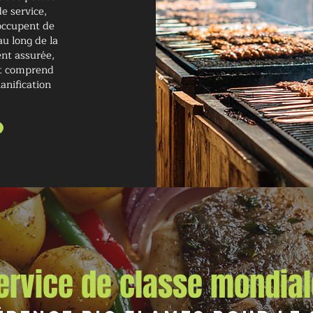
e service,
'occupent de
au long de la
ent assurée,
 et comprend
anification
ervice de classe mondial