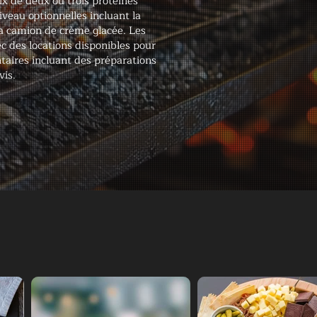
ix de deux ou trois protéines
veau optionnelles incluant la
a camion de crème glacée. Les
vec des locations disponibles pour
ntaires incluant des préparations
vis.