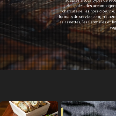
adaptés à tous types de réce
principales, des accompagnem
charcuterie, les hors-d'œuvre
formats de service comprennent le
les assiettes, les ustensiles et
vég