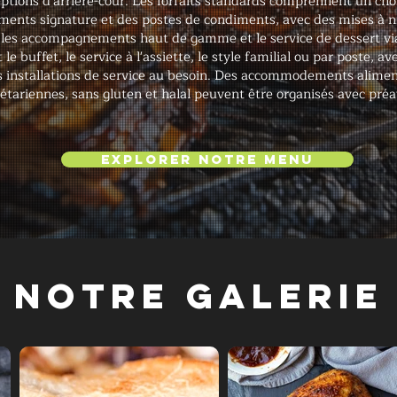
ptions d'arrière-cour. Les forfaits standards comprennent un cho
ents signature et des postes de condiments, avec des mises à ni
, les accompagnements haut de gamme et le service de dessert vi
 buffet, le service à l'assiette, le style familial ou par poste, a
 les installations de service au besoin. Des accommodements alime
étariennes, sans gluten et halal peuvent être organisés avec préa
Explorer notre menu
Notre galerie