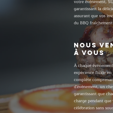
votre événement, S
garantissant la délic
assurant que vos inv
du BBQ fraîchement 
NOUS VE
À VOUS
À chaque événement
expérience fluide en
complète comprenant
d'événement, un chef
garantissant que chaq
charge pendant que v
célébration sans souc