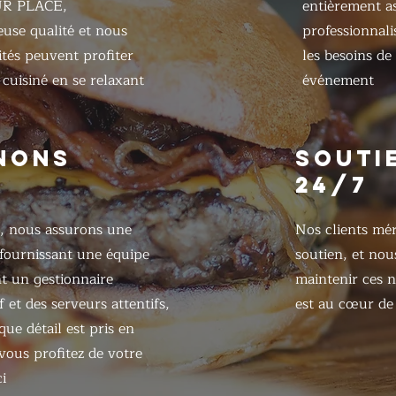
UR PLACE,
entièrement as
ieuse qualité et nous
professionnali
ités peuvent profiter
les besoins de
cuisiné en se relaxant
événement
NONS
SOUTI
24/7
, nous assurons une
Nos clients mér
 fournissant une équipe
soutien, et nou
 un gestionnaire
maintenir ces n
 et des serveurs attentifs,
est au cœur de 
ue détail est pris en
ous profitez de votre
i