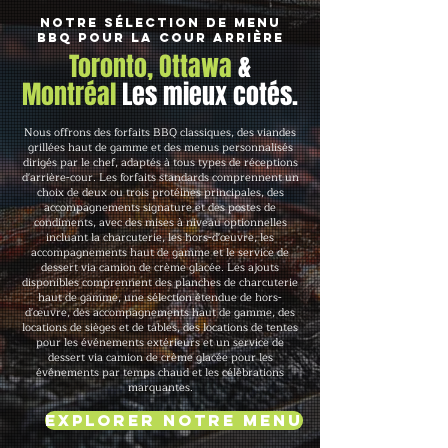
Notre sélection de menu
BBQ pour la cour arrière
Toronto, Ottawa
&
Montréal
Les mieux cotés.
Nous offrons des forfaits BBQ classiques, des viandes
grillées haut de gamme et des menus personnalisés
dirigés par le chef, adaptés à tous types de réceptions
d'arrière-cour. Les forfaits standards comprennent un
choix de deux ou trois protéines principales, des
accompagnements signature et des postes de
condiments, avec des mises à niveau optionnelles
incluant la charcuterie, les hors-d'œuvre, les
accompagnements haut de gamme et le service de
dessert via camion de crème glacée. Les ajouts
disponibles comprennent des planches de charcuterie
haut de gamme, une sélection étendue de hors-
d'œuvre, des accompagnements haut de gamme, des
locations de sièges et de tables, des locations de tentes
pour les événements extérieurs et un service de
dessert via camion de crème glacée pour les
événements par temps chaud et les célébrations
marquantes.
Explorer notre menu