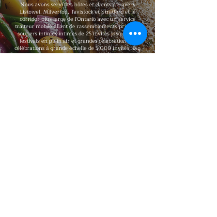
Nous avons servi des hôtes et clients à travers
Listowel, Milverton, Tavistock et Stratford et le
corridor plus large de l'Ontario avec un service
traiteur mobile allant de rassemblements privés et
soupers intimes intimes de 25 invités jusqu'à des
festivals en plein air et grandes célébrations et
célébrations à grande échelle de 5,000 invités. Big
Flames BBQ est entièrement assuré, formé
professionnellement et reconnu pour une qualité haut
de gamme constante à chaque réservation, avec des
forfaits qui s'ajustent à votre nombre d'invités, votre
format, vos besoins alimentaires et votre type de lieu.
Explorer notre menu
Communiquez!
Big Flames BBQ Catering dessert
Toronto, Ottawa, Montréal et les régions
environnantes avec un service traiteur