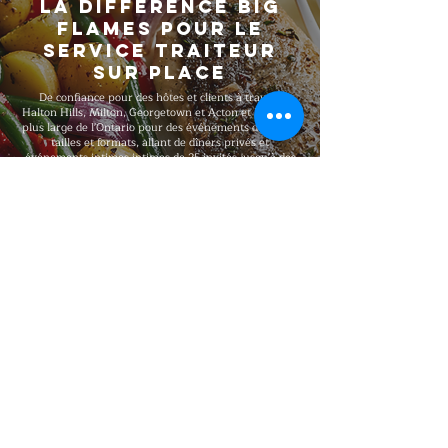
La différence Big
Flames pour le
service traiteur
sur place
De confiance pour des hôtes et clients à travers
Halton Hills, Milton, Georgetown et Acton et la région
plus large de l'Ontario pour des événements de toutes
tailles et formats, allant de dîners privés et
événements intimes intimes de 25 invités jusqu'à des
grandes réceptions et festivals en plein air et
célébrations à grande échelle de 5,000 invités. Big
Flames BBQ est entièrement assuré, formé
professionnellement et reconnu pour une qualité haut
de gamme constante à chaque réservation, avec des
forfaits flexibles conçus selon votre nombre d'invités,
votre budget, vos besoins alimentaires et votre lieu.
Explorer notre menu
Communiquez!