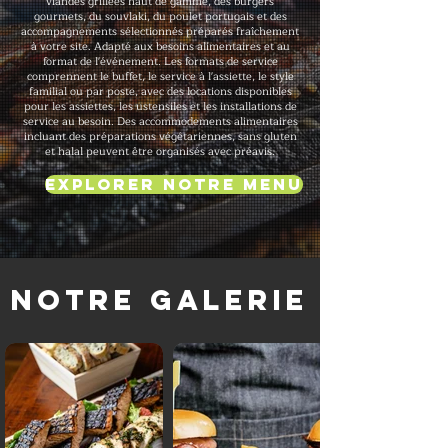
viandes grillées haut de gamme, des burgers
gourmets, du souvlaki, du poulet portugais et des
accompagnements sélectionnés préparés fraîchement
à votre site. Adapté aux besoins alimentaires et au
format de l'événement. Les formats de service
comprennent le buffet, le service à l'assiette, le style
familial ou par poste, avec des locations disponibles
pour les assiettes, les ustensiles et les installations de
service au besoin. Des accommodements alimentaires
incluant des préparations végétariennes, sans gluten
et halal peuvent être organisés avec préavis.
Explorer notre menu
Notre galerie