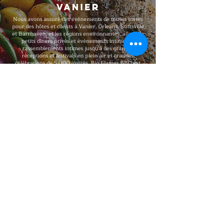
Vanier
Nous avons assuré des événements de toutes sortes
pour des hôtes et clients à Vanier, Orleans, Stittsville
et Barrhaven, et les régions environnantes, allant de
petits dîners privés et événements intimes et
rassemblements intimes jusqu'à des grandes
réceptions et festivals en plein air et grandes
célébrations de 5,000 invités. Big Flames BBQ est
entièrement assuré, formé professionnellement et
offre une qualité haut de gamme constante à chaque
réservation, avec des forfaits qui s'adaptent à votre
nombre d'invités, votre format, votre budget, vos
besoins alimentaires et votre lieu.
Explorer notre menu
Communiquez!
Big Flames BBQ Catering dessert
Toronto, Ottawa, Montréal et les régions