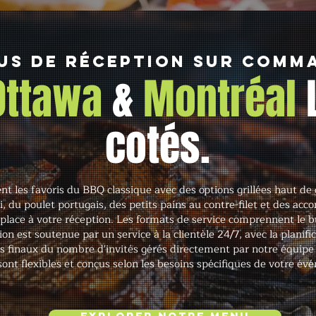
us de réception sur comm
 Ottawa
&
Montréal
cotés.
nt les favoris du BBQ classique avec des options grillées haut d
, du poulet portugais, des petits pains au contre-filet et des a
 place à votre réception. Les formats de service comprennent le buff
ion est soutenue par un service à la clientèle 24/7, avec la planif
ts finaux du nombre d'invités gérés directement par notre équip
sont flexibles et conçus selon les besoins spécifiques de votre év
Explorer notre menu