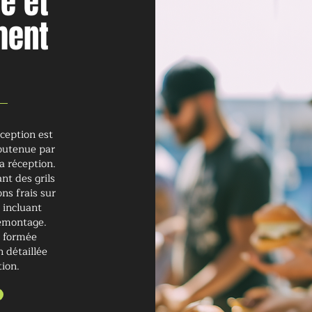
e et
ment
éception est
soutenue par
la réception.
nt des grils
ns frais sur
 incluant
 démontage.
t formée
 détaillée
tion.