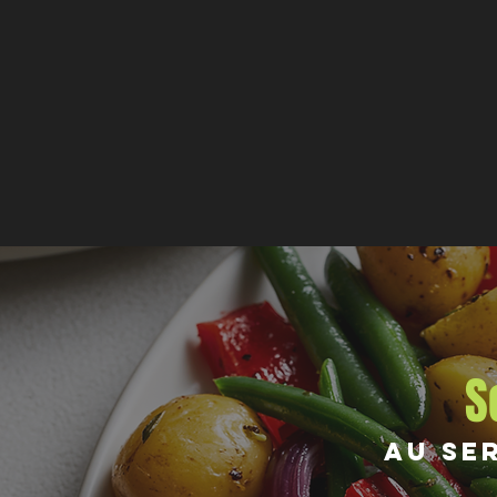
S
Au se