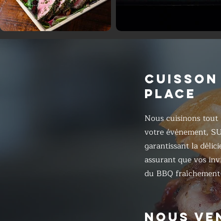
CUISSON
PLACE
Nous cuisinons tout 
votre événement, S
garantissant la délic
assurant que vos inv
du BBQ fraîchement 
NOUS VE