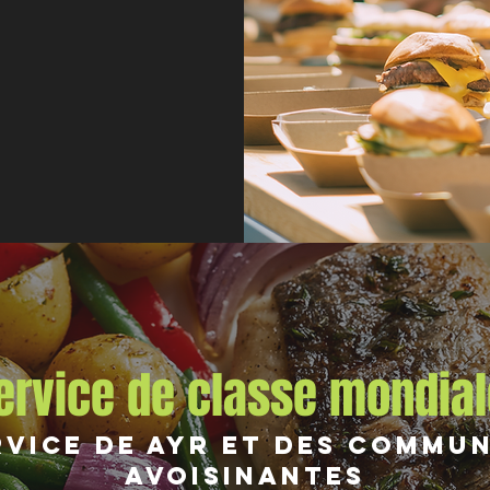
ervice de classe mondial
rvice de Ayr et des commu
avoisinantes