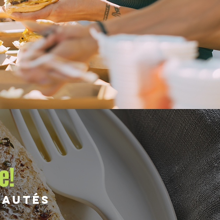
e!
nautés