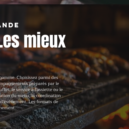
ande
Les mieux
e gamme. Choisissez parmi des
ccompagnements préparés par le
et, le service à l'assiette ou le
ication du menu, la coordination
e d'événement. Les formats de
énement.