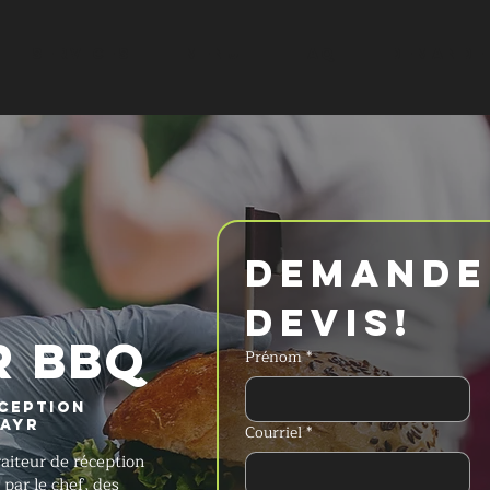
SERVICES
MENU
FAQ
DEMANDER
Demander
devis!
R BBQ
Prénom
*
éception
 Ayr
Courriel
*
aiteur de réception
 par le chef, des