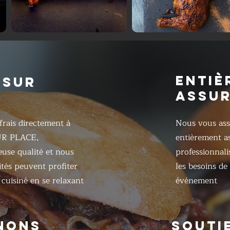
ENTIÈ
 SUR
ASSU
frais directement à
Nous vous ass
UR PLACE,
entièrement as
ieuse qualité et nous
professionnali
ités peuvent profiter
les besoins de
cuisiné en se relaxant
événement
NONS
SOUTI