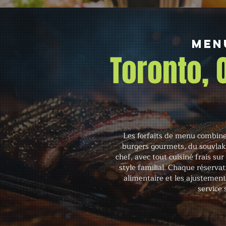
Men
Toronto,
Les forfaits de menu combine
burgers gourmets, du souvlaki
chef, avec tout cuisiné frais sur
style familial. Chaque réservat
alimentaire et les ajustemen
service 