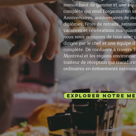
menus haut de gamme et une équ
complète qui rend l'organisation sa
Anniversaires, anniversaires de m
diplômes, fêtes de retraite, rass
vacances et célébrations marquant
nous nous occupons de tous avec u
dirigée par le chef et une équipe
complète. De confiance à travers 
Montréal et les régions environnan
traiteur de réception qui transform
ordinaires en événements mémora
EXPLORER NOTRE M