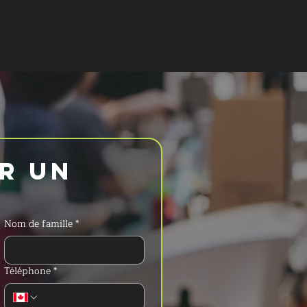
 UN DEVIS
 un 
Nom de famille
*
Téléphone
*