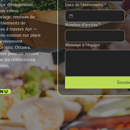
ipe d'événement
Date de l'événement
*
ns stress.
ariage, remises de
emblements de
Nombre d'invités
*
es à travers Ayr —
ne cuisson sur place
 d'événement
Message à l'équipe
Toronto, Ottawa,
tes pour un service
e les célébrations
bles.
Soume
ENU