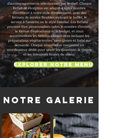
d'accompagnements sélectionnés par le chef. Chaque
forfait de réception est adapté à votre nombre
d'invités et à votre style d'événement, avec des
formats de service flexibles incluant le buffet, le
service à l'assiette ou le style familial. Les forfaits
peuvent être personnalisés selon le nombre d'invités,
le format d'événement et le budget, et nous
accommodons les besoins alimentaires incluant les
préparations végétariennes, sans gluten et halal sur
demande. Chaque réservation comprend un
coordinateur dédié pour gérer les quantités, le timing
et les sélections finales du menu.
Explorer notre menu
Notre galerie