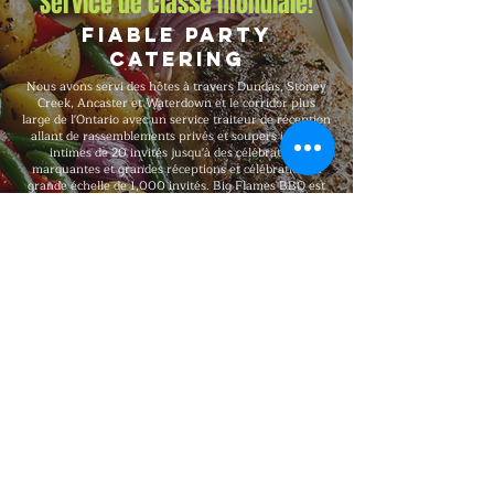
Service de classe mondiale!
Fiable Party
Catering
Nous avons servi des hôtes à travers Dundas, Stoney
Creek, Ancaster et Waterdown et le corridor plus
large de l'Ontario avec un service traiteur de réception
allant de rassemblements privés et soupers intimes
intimes de 20 invités jusqu'à des célébrations
marquantes et grandes réceptions et célébrations à
grande échelle de 1,000 invités. Big Flames BBQ est
entièrement assuré, formé professionnellement et
reconnu pour une qualité haut de gamme constante à
chaque réservation, avec des forfaits qui s'ajustent à
votre nombre d'invités, votre format, vos besoins
alimentaires et votre type de lieu.
Explorer notre menu
Communiquez!