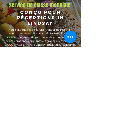
Service de classe mondiale!
Conçu pour
Réceptions in
Lindsay
Notre expérience de service traiteur de réception
couvre des réceptions allant de rassemblements
privés et soupers intimes intimes de 20 invités jusqu'à
des célébrations marquantes et grandes réceptions de
1,000 invités à travers Lindsay, Buckhorn, Haliburton
et Peterborough et la région plus large de l'Ontario.
Big Flames BBQ est entièrement assuré, formé
professionnellement et reconnu pour offrir une
qualité haut de gamme constante à chaque
réservation, avec des forfaits flexibles qui s'adaptent à
votre nombre d'invités, votre budget, votre format, vos
besoins alimentaires et aux exigences de votre lieu.
Explorer notre menu