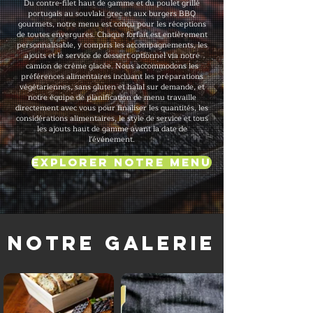
Du contre-filet haut de gamme et du poulet grillé
portugais au souvlaki grec et aux burgers BBQ
gourmets, notre menu est conçu pour les réceptions
de toutes envergures. Chaque forfait est entièrement
personnalisable, y compris les accompagnements, les
ajouts et le service de dessert optionnel via notre
camion de crème glacée. Nous accommodons les
préférences alimentaires incluant les préparations
végétariennes, sans gluten et halal sur demande, et
notre équipe de planification de menu travaille
directement avec vous pour finaliser les quantités, les
considérations alimentaires, le style de service et tous
les ajouts haut de gamme avant la date de
l'événement.
Explorer notre menu
Notre galerie