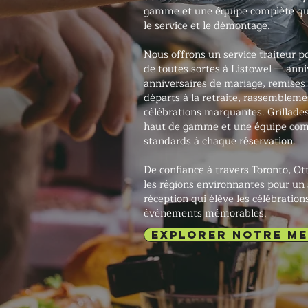
gamme et une équipe complète qui g
le service et le démontage.
Nous offrons un service traiteur p
de toutes sortes à Listowel — anni
anniversaires de mariage, remises
départs à la retraite, rassembleme
célébrations marquantes. Grillade
haut de gamme et une équipe com
standards à chaque réservation.
De confiance à travers Toronto, O
les régions environnantes pour un 
réception qui élève les célébration
événements mémorables.
EXPLORER NOTRE M