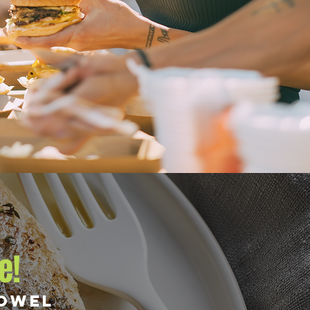
e!
towel