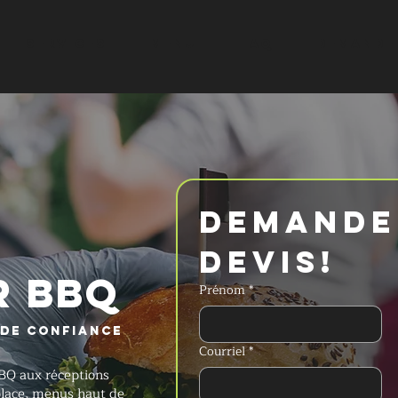
SERVICES
MENU
FAQ
DEMANDER
Demander
devis!
R BBQ
Prénom
*
 de confiance
Courriel
*
BQ aux réceptions
place, menus haut de