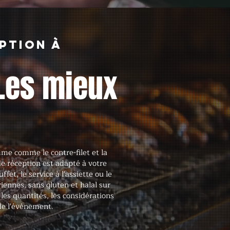
ption à
Les mieux
me comme le contre-filet et la
e réception est adapté à votre
et, le service à l'assiette ou le
ennes, sans gluten et halal sur
les quantités, les considérations
 de l'événement.