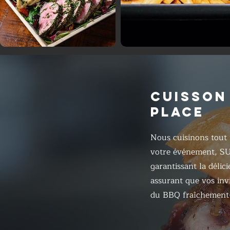
CUISSON
PLACE
Nous cuisinons tout 
votre événement, S
garantissant la délic
assurant que vos inv
du BBQ fraîchement 