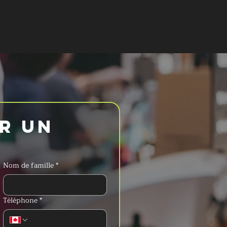
 UN DEVIS
 un 
Nom de famille
*
Téléphone
*