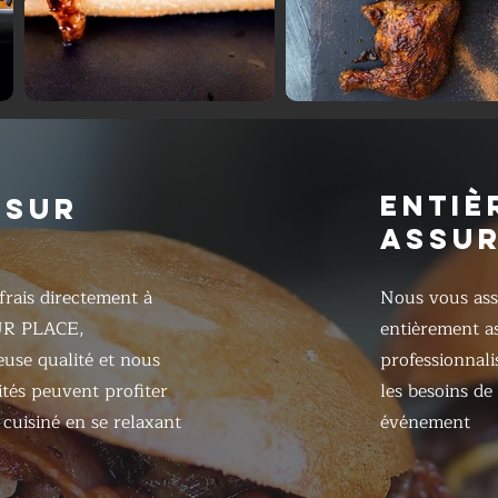
ENTIÈ
 SUR
ASSU
frais directement à
Nous vous ass
UR PLACE,
entièrement as
ieuse qualité et nous
professionnali
ités peuvent profiter
les besoins de
cuisiné en se relaxant
événement