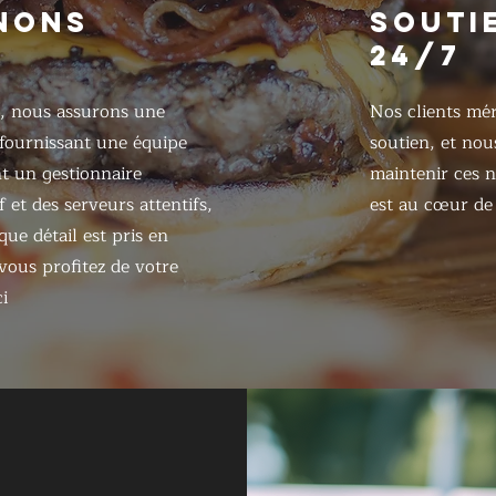
NONS
SOUTI
24/7
, nous assurons une
Nos clients mér
 fournissant une équipe
soutien, et nou
 un gestionnaire
maintenir ces n
 et des serveurs attentifs,
est au cœur de 
ue détail est pris en
ous profitez de votre
i