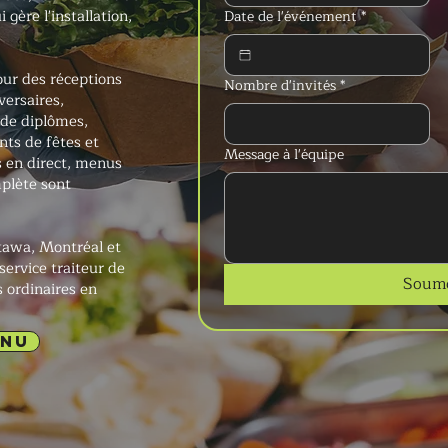
ère l'installation,
Date de l'événement
*
our des réceptions
Nombre d'invités
*
versaires,
 de diplômes,
nts de fêtes et
Message à l'équipe
s en direct, menus
plète sont
ttawa, Montréal et
service traiteur de
Soume
s ordinaires en
ENU