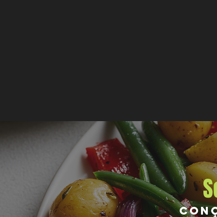
S
Conç