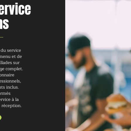
ervice
ns
du service
u menu et de
llades sur
age complet.
onnaire
essionnels,
ts inclus.
ormés
rvice à la
 réception.