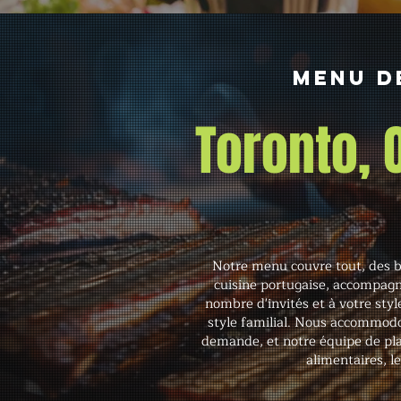
Menu d
Toronto,
Notre menu couvre tout, des b
cuisine portugaise, accompagn
nombre d'invités et à votre style
style familial. Nous accommodon
demande, et notre équipe de plan
alimentaires, l