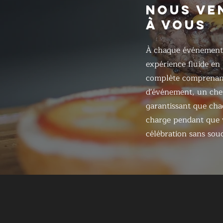
NOUS VE
À VOUS
À chaque événement
expérience fluide en
complète comprenant
d'événement, un chef
garantissant que chaq
charge pendant que v
célébration sans souc