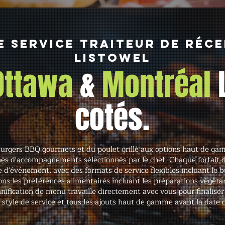
e service traiteur de réce
Listowel
 Ottawa
&
Montréal
cotés.
urgers BBQ gourmets et du poulet grillé aux options haut de gam
és d'accompagnements sélectionnés par le chef. Chaque forfait d
 d'événement, avec des formats de service flexibles incluant le buff
s les préférences alimentaires incluant les préparations végétari
ification de menu travaille directement avec vous pour finaliser 
e style de service et tous les ajouts haut de gamme avant la date