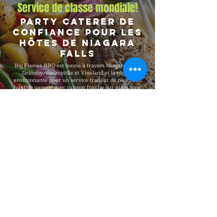
Service de classe mondiale!
Party Caterer de
confiance pour les
hôtes de Niagara
Falls
Big Flames BBQ est connu à travers Niagara Falls,
Grimsby, Beamsville et Vineland et la région
environnante pour un service traiteur de réception
haut de gamme avec cuisson fraîche sur place, une
équipe d'événement entièrement assurée et des
forfaits qui s'adaptent de rassemblements privés et
soupers intimes intimes de 20 invités à des
célébrations marquantes et grandes réceptions de
1,000 invités. Nous offrons une qualité haut de
gamme constante, une exécution de service complet
de l'installation au démontage et un service à la
clientèle 24/7 tout au long de chaque réservation.
Explorer notre menu