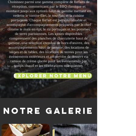
Choisissez parmi une gamme complète de forfaits de
réception, commençant par le BBQ classique et
montant jusqu'aux options haut de gamme mettant en
vedette le contre-filet, le souvlaki et la cuisine
portugaise. Chaque forfait est personnalisable et
accompagné d'accompagnements préparés par le chef
comme le maïs en épi, le riz portugais et les pommes
de terre parisiennes. Les ajouts disponibles
comprennent des planches de charcuterie haut de
gamme, une sélection étendue de hors-d'œuvre, des
accompagnements haut de gamme, des locations de
sièges et de tables, des locations de tentes pour les
événements extérieurs et un service de dessert via
camion de crème glacée pour les événements par
temps chaud et les célébrations marquantes.
Explorer notre menu
Notre galerie