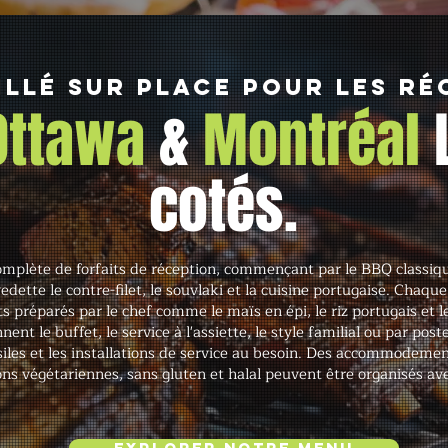
illé sur place pour les ré
 Ottawa
&
Montréal
cotés.
plète de forfaits de réception, commençant par le BBQ classiqu
tte le contre-filet, le souvlaki et la cuisine portugaise. Chaque 
réparés par le chef comme le maïs en épi, le riz portugais et l
nt le buffet, le service à l'assiette, le style familial ou par post
nsiles et les installations de service au besoin. Des accommodeme
ns végétariennes, sans gluten et halal peuvent être organisés ave
Explorer notre menu