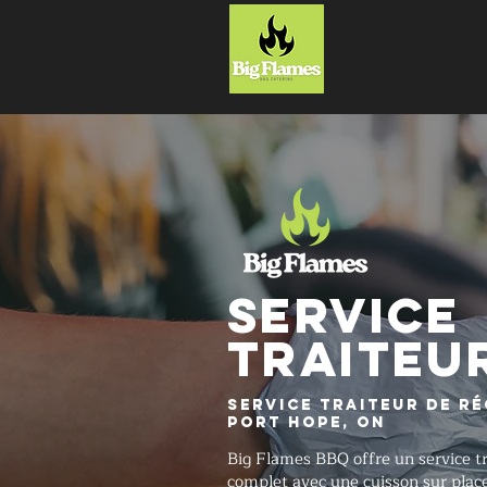
ACCUEIL
SERVICE
TRAITEU
Service traiteur de ré
Port Hope, ON
Big Flames BBQ offre un service tr
complet avec une cuisson sur place 