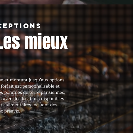
ceptions
Les mieux
e et montant jusqu'aux options
forfait est personnalisable et
es pommes de terre parisiennes.
e, avec des locations disponibles
nts alimentaires incluant des
c préavis.