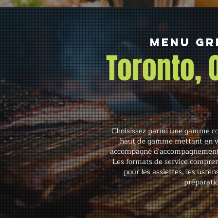
Menu gr
Toronto,
Choisissez parmi une gamme com
haut de gamme mettant en vede
accompagné d'accompagnements p
Les formats de service comprenne
pour les assiettes, les uste
préparatio