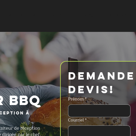
SERVICES
MENU
FAQ
DEMANDER
Demander
devis!
R BBQ
Prénom
*
ception à
Courriel
*
aiteur de réception
dirigée par le chef,