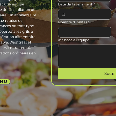
et une équipe
Date de l'événement
*
de l'installation au
aire, un anniversaire
une remise de
Nombre d'invités
*
ances ou tout type
portons les grils à
pération alimentaire.
Message à l'équipe
ttawa, Montréal et
service traiteur de
rations ordinaires en
Soume
ENU