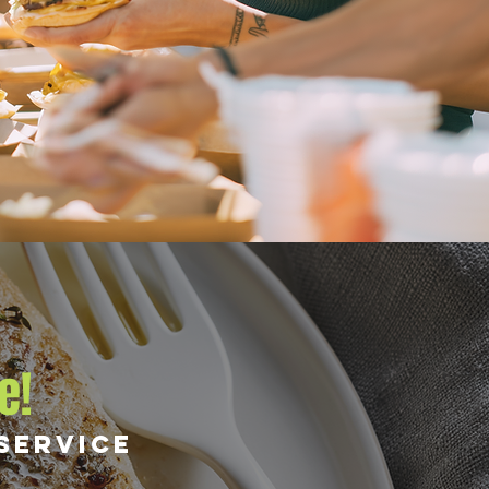
e!
 service