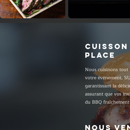
CUISSON
PLACE
Nous cuisinons tout 
votre événement, S
garantissant la délic
assurant que vos inv
du BBQ fraîchement 
NOUS VE