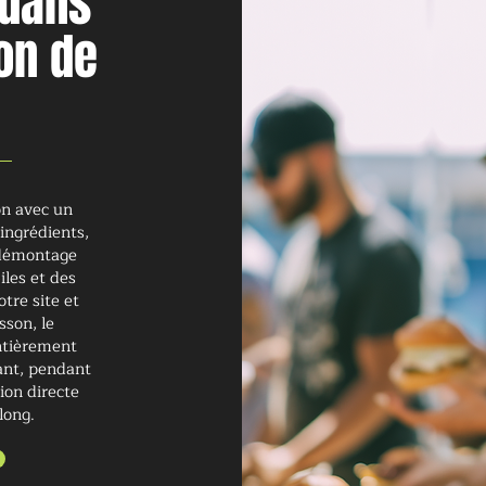
 dans
on de
on avec un
ingrédients,
t démontage
iles et des
otre site et
sson, le
Entièrement
vant, pendant
ion directe
long.