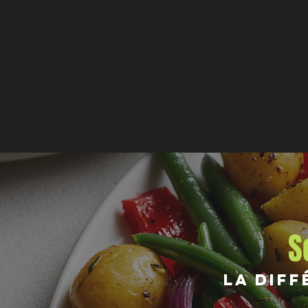
S
La diff