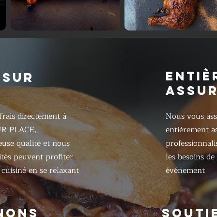
ENTIÈ
 SUR
ASSU
frais directement à
Nous vous ass
UR PLACE,
entièrement as
ieuse qualité et nous
professionnali
ités peuvent profiter
les besoins de
cuisiné en se relaxant
événement
NONS
SOUTI