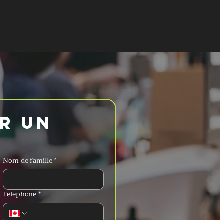
 UN DEVIS
 un 
Nom de famille
*
Téléphone
*