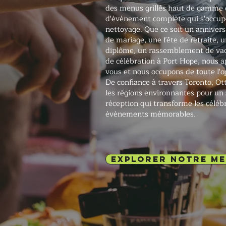
des menus grillés haut de gamme 
d'événement complète qui s'occupe 
nettoyage. Que ce soit un annivers
de mariage, une fête de retraite, 
diplôme, un rassemblement de vac
de célébration à Port Hope, nous ap
vous et nous occupons de toute l'o
De confiance à travers Toronto, O
les régions environnantes pour un 
réception qui transforme les céléb
événements mémorables.
EXPLORER NOTRE M