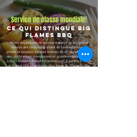
Service de classe mondiale!
Ce qui distingue Big
Flames BBQ
Notre expérience de service traiteur de réception
couvre des réceptions allant de rassemblements
privés et soupers intimes intimes de 20 invités jusqu'à
des célébrations marquantes et grandes réceptions de
1,000 invités à travers Scarborough, East York, York
et Forest Hill et la région plus large de l'Ontario. Big
Flames BBQ est entièrement assuré, formé
professionnellement et reconnu pour offrir une
qualité haut de gamme constante à chaque
réservation, avec des forfaits flexibles qui s'adaptent à
votre nombre d'invités, votre budget, votre format, vos
besoins alimentaires et aux exigences de votre lieu.
Explorer notre menu