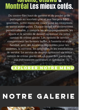
Montréal
Les mieux cotés.
Du contre-filet haut de gamme et du poulet grillé
portugais au souvlaki grec et aux burgers BBQ
gourmets, notre menu est conçu pour les réceptions
de toutes envergures. Chaque forfait est entièrement
personnalisable, y compris les accompagnements, les
ajouts et le service de dessert optionnel via notre
camion de crème glacée. Les options de service
comprennent les formats buffet, à l'assiette et style
familial, avec des locations disponibles pour les
assiettes, la verrerie, les ustensiles et les installations
de service. Le service de dessert optionnel via notre
camion de crème glacée est un point fort particulier
aux événements extérieurs et familiaux.
Explorer notre menu
Notre galerie