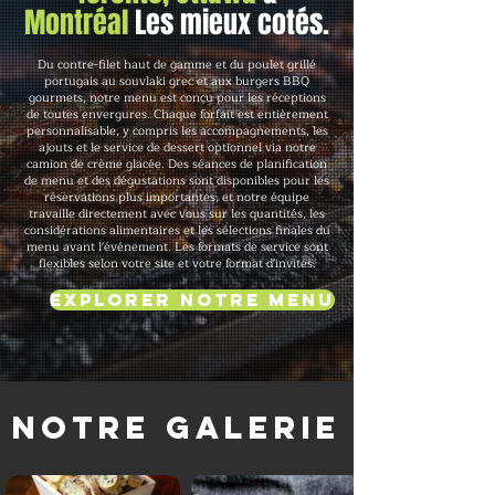
Montréal
Les mieux cotés.
Du contre-filet haut de gamme et du poulet grillé
portugais au souvlaki grec et aux burgers BBQ
gourmets, notre menu est conçu pour les réceptions
de toutes envergures. Chaque forfait est entièrement
personnalisable, y compris les accompagnements, les
ajouts et le service de dessert optionnel via notre
camion de crème glacée. Des séances de planification
de menu et des dégustations sont disponibles pour les
réservations plus importantes, et notre équipe
travaille directement avec vous sur les quantités, les
considérations alimentaires et les sélections finales du
menu avant l'événement. Les formats de service sont
flexibles selon votre site et votre format d'invités.
Explorer notre menu
Notre galerie