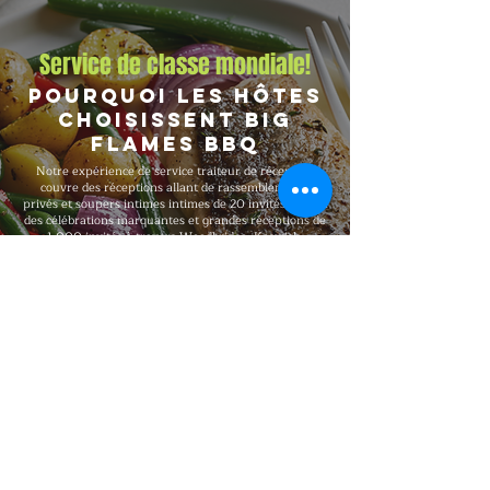
Service de classe mondiale!
Pourquoi les hôtes
choisissent Big
Flames BBQ
Notre expérience de service traiteur de réception
couvre des réceptions allant de rassemblements
privés et soupers intimes intimes de 20 invités jusqu'à
des célébrations marquantes et grandes réceptions de
1,000 invités à travers Woodbridge, Keswick,
Markham et Unionville et la région plus large de
l'Ontario. Big Flames BBQ est entièrement assuré,
formé professionnellement et reconnu pour offrir une
qualité haut de gamme constante à chaque
réservation, avec des forfaits flexibles qui s'adaptent à
votre nombre d'invités, votre budget, votre format, vos
besoins alimentaires et aux exigences de votre lieu.
Explorer notre menu