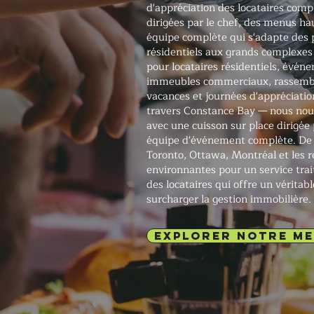
d'appréciation des locataires compl
dirigées par le chef, des menus h
équipe complète qui s'adapte des
résidentiels aux grands complexe
pour locataires résidentiels, évén
immeubles commerciaux, rassemb
vacances et journées d'appréciatio
travers Constance Bay — nous nou
avec une cuisson sur place dirigée 
équipe d'événement complète. De 
Toronto, Ottawa, Montréal et les r
environnantes pour un service trai
des locataires qui offre un vérita
surcharger la gestion immobilière.
EXPLORER NOTRE M