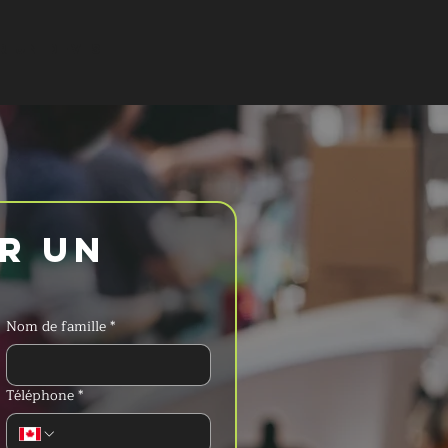
 UN DEVIS
 un 
Nom de famille
*
Téléphone
*