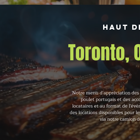
Haut d
Toronto,
Notre menu d'appréciation des 
poulet portugais et des acc
locataires et au format de l'évé
des locations disponibles pour les
via notre camion d