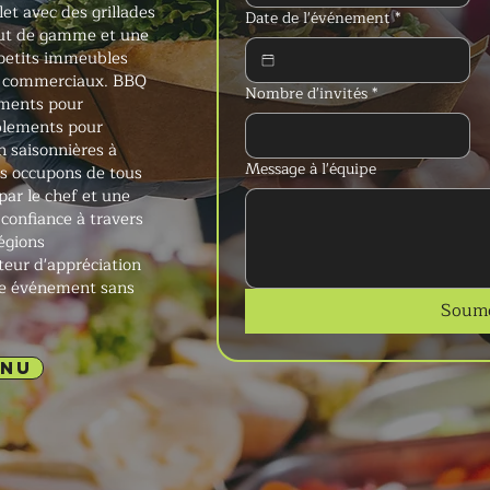
et avec des grillades
Date de l'événement
*
aut de gamme et une
 petits immeubles
s commerciaux. BBQ
Nombre d'invités
*
ements pour
lements pour
n saisonnières à
Message à l'équipe
s occupons de tous
par le chef et une
confiance à travers
égions
teur d'appréciation
ble événement sans
Soume
ENU