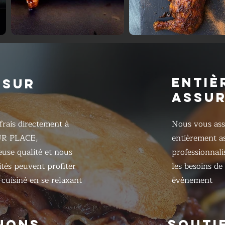
ENTIÈ
 SUR
ASSU
frais directement à
Nous vous ass
UR PLACE,
entièrement as
ieuse qualité et nous
professionnali
ités peuvent profiter
les besoins de
cuisiné en se relaxant
événement
NONS
SOUTI