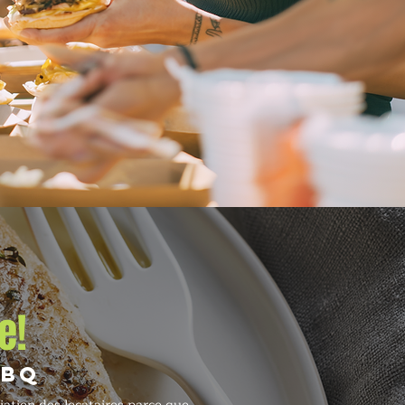
e!
BBQ