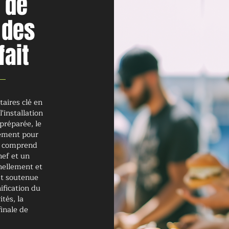
r de
 des
fait
taires clé en
'installation
préparée, le
nement pour
pe comprend
hef et un
nellement et
st soutenue
nification du
tés, la
finale de