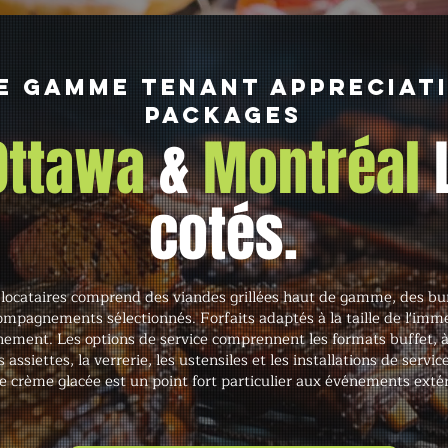
e gamme Tenant Appreciat
Packages
 Ottawa
&
Montréal
cotés.
locataires comprend des viandes grillées haut de gamme, des bu
ompagnements sélectionnés. Forfaits adaptés à la taille de l'imm
nement. Les options de service comprennent les formats buffet, à l
 assiettes, la verrerie, les ustensiles et les installations de servi
e crème glacée est un point fort particulier aux événements extér