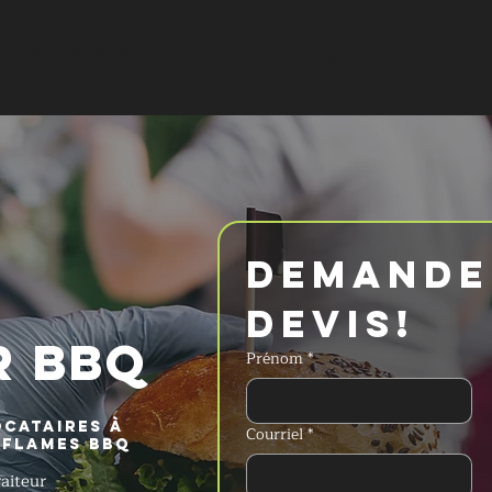
SERVICES
MENU
FAQ
DEMANDER
Demander
devis!
R BBQ
Prénom
*
cataires à
Courriel
*
 Flames BBQ
aiteur