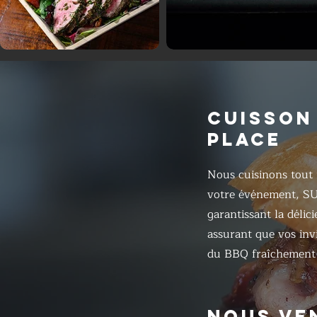
CUISSON
PLACE
Nous cuisinons tout 
votre événement, S
garantissant la délic
assurant que vos inv
du BBQ fraîchement 
NOUS VE