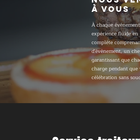
À VOUS
À chaque événement
expérience fluide en
complète comprenant
d'événement, un chef
garantissant que chaq
charge pendant que v
célébration sans souc