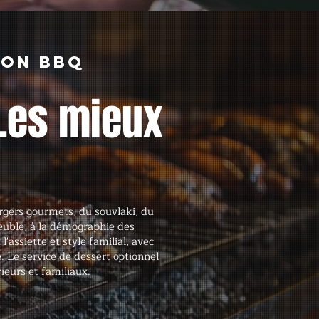
ion BBQ
Les mieux
rgers gourmets, du souvlaki, du
euble, à la démographie des
'assiette et style familial, avec
ce. Le service de dessert optionnel
ieurs et familiaux.