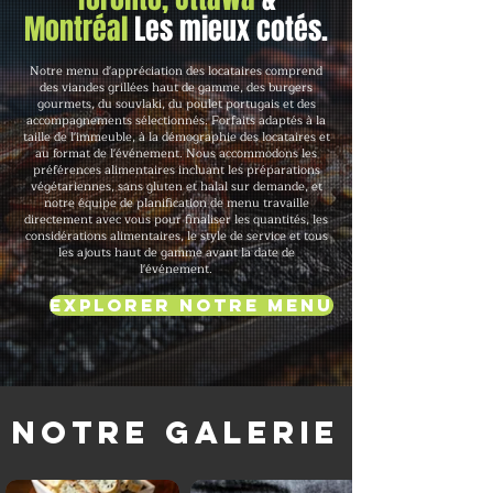
Montréal
Les mieux cotés.
Notre menu d'appréciation des locataires comprend
des viandes grillées haut de gamme, des burgers
gourmets, du souvlaki, du poulet portugais et des
accompagnements sélectionnés. Forfaits adaptés à la
taille de l'immeuble, à la démographie des locataires et
au format de l'événement. Nous accommodons les
préférences alimentaires incluant les préparations
végétariennes, sans gluten et halal sur demande, et
notre équipe de planification de menu travaille
directement avec vous pour finaliser les quantités, les
considérations alimentaires, le style de service et tous
les ajouts haut de gamme avant la date de
l'événement.
Explorer notre menu
Notre galerie