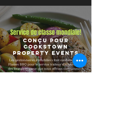
Service de classe mondiale!
Conçu pour
Cookstown
Property Events
Les gestionnaires immobiliers font confiance à Big
Flames BBQ pour le service traiteur d'appréciation
des locataires parce que nous offrons constamment
qualité, service et exécution pour des événements de
locataires de toutes tailles et formats. Nous sommes
entièrement assurés, soutenus par un service à la
clientèle 24/7, et desservons Cookstown, Angus,
Borden et Alliston et la région environnante avec les
mêmes standards pour chaque réservation, des BBQ
résidentiels intimes et petits événements d'immeuble
jusqu'à des célébrations de 1,500 invités.
Explorer notre menu