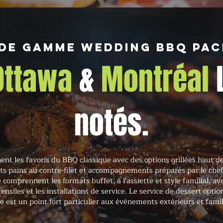
de gamme Wedding BBQ Pa
 Ottawa
&
Montréal
notés.
ent les favoris du BBQ classique avec des options grillées haut
its pains au contre-filet et accompagnements préparés par le chef,
e comprennent les formats buffet, à l'assiette et style familial, a
ustensiles et les installations de service. Le service de dessert op
e est un point fort particulier aux événements extérieurs et famil