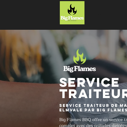
ACCUEIL
SERVICE
TRAITEU
Service traiteur de ma
Elmvale par Big Flame
Big Flames BBQ offre un service t
complet avec des grillades dirigées