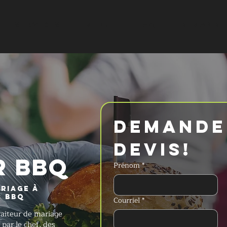
SERVICES
MENU
FAQ
DEMANDER
Demander
devis!
R BBQ
Prénom
*
riage à
s BBQ
Courriel
*
raiteur de mariage
 par le chef, des