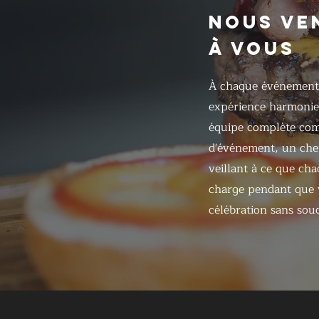
NOUS VE
À VOUS
À chaque événement
expérience harmonie
équipe complète com
d'événement, un chef
veillant à ce que cha
charge pendant que v
célébration sans souc