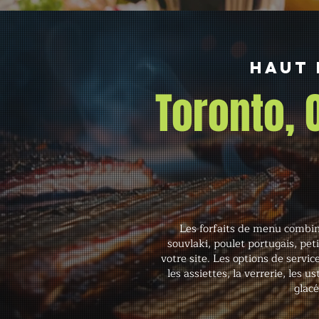
Haut 
Toronto,
Les forfaits de menu combin
souvlaki, poulet portugais, pet
votre site. Les options de servic
les assiettes, la verrerie, les 
glacé