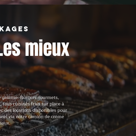
ckages
Les mieux
 de gamme. Burgers gourmets,
 tous cuisinés frais sur place à
vec des locations disponibles pour
tionnel via notre camion de crème
iaux.