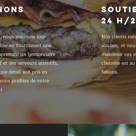
NONS
SOUTI
24 H/
, nous assurons une
Nos clients mér
use en fournissant une
soutien, et nou
prenant un gestionnaire
maintenir ces s
 et des serveurs attentifs,
clientèle est a
que détail soit pris en
faisons.
ous profitez de votre
i