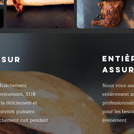
ENTIÈ
 SUR
ASSU
 fraîchement
Nous vous ass
 événement, SUR
entièrement as
a délicieuseté et
professionnalis
 invités puissent
pour les besoi
îchement cuit pendant
événement