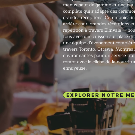
menus haut de gamme et une équ
complète qui s'adapte des cérémo
grandes réceptions. Cérémonies in
arrière-cour, grandes réceptions e
répétition à travers Elmvale — no
tous avec une cuisson sur place dir
une équipe d'événement complète.
travers Toronto, Ottawa, Montréal 
environnantes pour un service tra
rompt avec le cliché de la nourrit
ennuyeuse.
EXPLORER NOTRE M