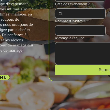
ipe d'événement
Date de l'événement
*
nies intimes aux
times, mariages en
t soupers de
Nombre d'invités
*
us nous occupons de
igée par le chef et
 De confiance à
Message à l'équipe
et les régions
iteur de mariage qui
ure de mariage
Soume
ENU