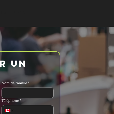
 UN DEVIS
 un 
Nom de famille
*
Téléphone
*