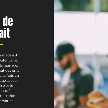
r de
ait
mariage est
soutenue par
 le mariage.
nt des grils
ons frais en
aque aspect
ice et le
assurée et
rdination
ervation.