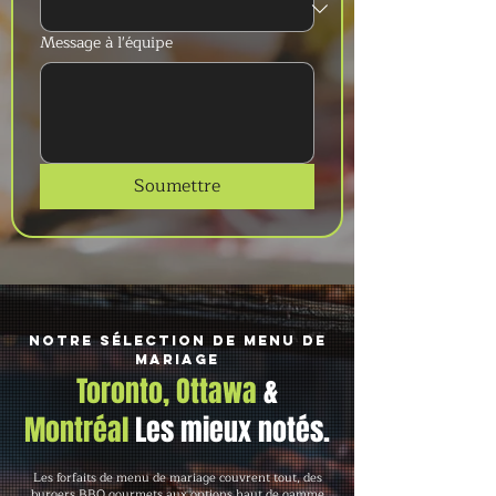
Message à l'équipe
Soumettre
Notre sélection de menu de
mariage
Toronto, Ottawa
&
Montréal
Les mieux notés.
Les forfaits de menu de mariage couvrent tout, des
burgers BBQ gourmets aux options haut de gamme