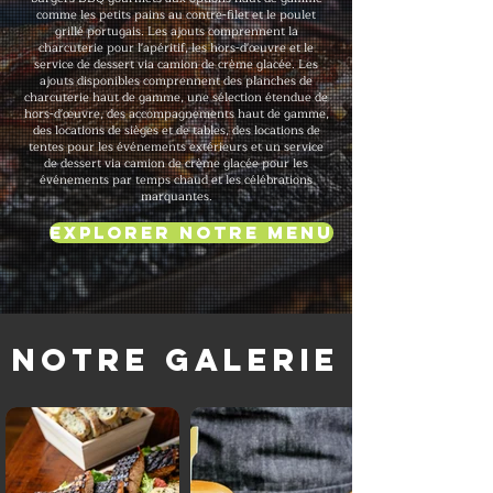
comme les petits pains au contre-filet et le poulet
grillé portugais. Les ajouts comprennent la
charcuterie pour l'apéritif, les hors-d'œuvre et le
service de dessert via camion de crème glacée. Les
ajouts disponibles comprennent des planches de
charcuterie haut de gamme, une sélection étendue de
hors-d'œuvre, des accompagnements haut de gamme,
des locations de sièges et de tables, des locations de
tentes pour les événements extérieurs et un service
de dessert via camion de crème glacée pour les
événements par temps chaud et les célébrations
marquantes.
Explorer notre menu
Notre galerie