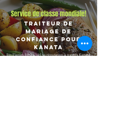
Service de classe mondiale!
Traiteur de
mariage de
confiance pour
Kanata
Big Flames BBQ a bâti sa réputation à travers Kanata,
Ottawa, Nepean et Gloucester et les communautés
environnantes pour un service traiteur de mariage
fiable, une cuisson fraîche sur place et une équipe
d'événement complète. Nous avons assuré des
mariages allant de cérémonies intimes et mariages en
arrière-cour de 30 invités à de grandes réceptions et
événements en salle de bal de 500 invités et
célébrations majeures, entièrement assurés à chaque
réservation, avec une qualité haut de gamme
constante peu importe la taille, le format ou le type de
site de l'événement.
Explorer notre menu