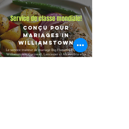
Service de classe mondiale!
Conçu pour
Mariages in
Williamstown
Le service traiteur de mariage Big Flames BBQ couvre
Williamstown, Cornwall, Lancaster et Alexandria et la
région environnante avec la même norme de service
complet pour chaque réservation : cuisson fraîche sur
place, menus haut de gamme, équipe d'événement
complète et couverture d'assurance complète. Nous
avons assuré des mariages allant de rassemblements
de 30 invités à des célébrations de 500 invités, avec
une qualité haut de gamme constante, un service
professionnel et des forfaits flexibles conçus selon les
besoins spécifiques de votre événement.
Explorer notre menu