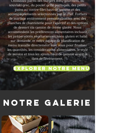
Choisissez parmi des burgers BBQ gourmets, du
souvlaki grec, du poulet grillé portugais, des petits
pains au contre-filet haut de gamme et des
accompagnements sélectionnés par le chef. Forfaits
de mariage entièrement personnalisables avec des
planches de charcuterie pour l'apéritif et des options
de dessert via camion de crème glacée. Nous
accommodons les préférences alimentaires incluant
les préparations végétariennes, sans gluten et halal
sur demande, et notre équipe de planification de
menu travaille directement avec vous pour finaliser
les quantités, les considérations alimentaires, le style
de service et tous les ajouts haut de gamme avant la
date de l'événement.
Explorer notre menu
Notre galerie